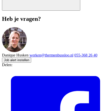
Heb je vragen?
Danique Husken
werken@thermenbussloo.nl
055-368 26 40
Job alert instellen
Delen: