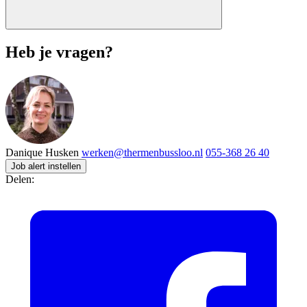
Heb je vragen?
Danique Husken
werken@thermenbussloo.nl
055-368 26 40
Job alert instellen
Delen: