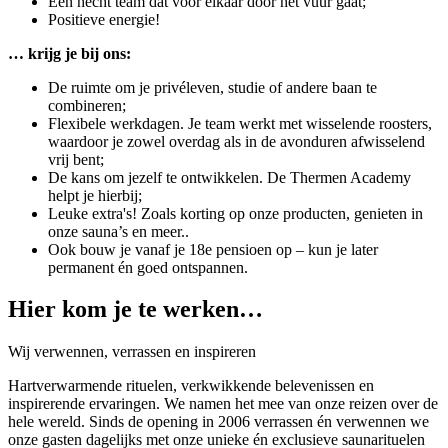
Een hecht team dat voor elkaar door het vuur gaat;
Positieve energie!
…
krijg je bij ons:
De ruimte om je privéleven, studie of andere baan te
combineren;
Flexibele werkdagen. Je team werkt met wisselende roosters,
waardoor je zowel overdag als in de avonduren afwisselend
vrij bent;
De kans om jezelf te ontwikkelen. De Thermen Academy
helpt je hierbij;
Leuke extra's! Zoals korting op onze producten, genieten in
onze sauna’s en meer..
Ook bouw je vanaf je 18e pensioen op – kun je later
permanent én goed ontspannen.
Hier kom je te werken…
Wij verwennen, verrassen en inspireren
Hartverwarmende rituelen, verkwikkende belevenissen en
inspirerende ervaringen. We namen het mee van onze reizen over de
hele wereld. Sinds de opening in 2006 verrassen én verwennen we
onze gasten dagelijks met onze unieke én exclusieve saunarituelen